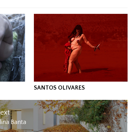
ORTAJE
SANTOS OLIVARES
ext
lina Banta
ext