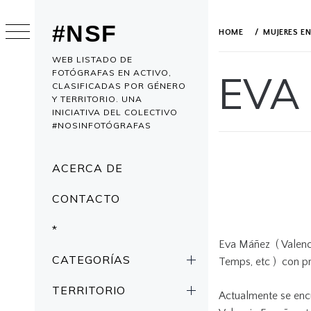
Skip
to
#NSF
HOME
MUJERES E
content
WEB LISTADO DE
FOTÓGRAFAS EN ACTIVO,
EVA
CLASIFICADAS POR GÉNERO
Y TERRITORIO. UNA
INICIATIVA DEL COLECTIVO
#NOSINFOTÓGRAFAS
PUBLISHED
BY
ON
EVA
Primary
JANUARY
MANEZ
ACERCA DE
Menu
20,
2020
CONTACTO
*
Eva Máñez ( Valenci
CATEGORÍAS
Temps, etc ) con prá
TERRITORIO
Actualmente se encu