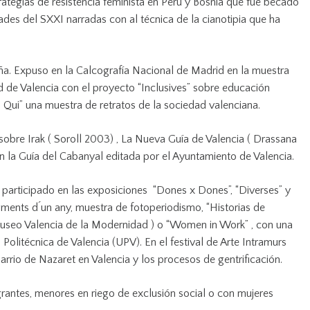
strategias de resistencia feminista en Perú y Bosnia que fue becado
des del SXXI narradas con al técnica de la cianotipia que ha
aña. Expuso en la Calcografía Nacional de Madrid en la muestra
d de Valencia con el proyecto “Inclusives” sobre educación
es Qui” una muestra de retratos de la sociedad valenciana.
s sobre Irak ( Soroll 2003) , La Nueva Guía de Valencia ( Drassana
ón la Guía del Cabanyal editada por el Ayuntamiento de Valencia.
 participado en las exposiciones “Dones x Dones”, “Diverses” y
ments d ́un any, muestra de fotoperiodismo, “Historias de
useo Valencia de la Modernidad ) o “Women in Work” , con una
Politécnica de Valencia (UPV). En el festival de Arte Intramurs
rrio de Nazaret en Valencia y los procesos de gentrificación.
antes, menores en riego de exclusión social o con mujeres