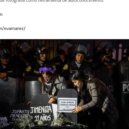
 de fotografía como herramienta de autoconocimiento.
om
m/evamanez/