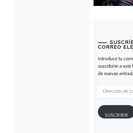
post:
SUSCRÍ
CORREO EL
Introduce tu corr
suscribirte a este
de nuevas entrad
Dirección
de
correo
electrónico
SUSCRIBIR