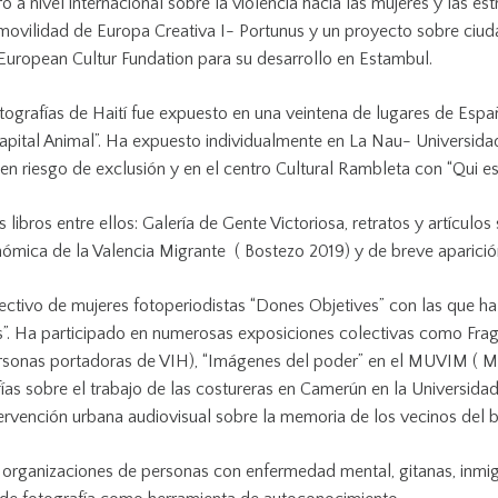
o a nivel internacional sobre la violencia hacia las mujeres y las e
movilidad de Europa Creativa I- Portunus y un proyecto sobre ciuda
European Cultur Fundation para su desarrollo en Estambul.
tografías de Haití fue expuesto en una veintena de lugares de Esp
apital Animal”. Ha expuesto individualmente en La Nau- Universida
s en riesgo de exclusión y en el centro Cultural Rambleta con “Qui 
libros entre ellos: Galería de Gente Victoriosa, retratos y artículo
nómica de la Valencia Migrante ( Bostezo 2019) y de breve aparici
ectivo de mujeres fotoperiodistas “Dones Objetives” con las que ha
s”. Ha participado en numerosas exposiciones colectivas como Frag
ersonas portadoras de VIH), “Imágenes del poder” en el MUVIM ( M
as sobre el trabajo de las costureras en Camerún en la Universidad 
ervención urbana audiovisual sobre la memoria de los vecinos del ba
rganizaciones de personas con enfermedad mental, gitanas, inmigr