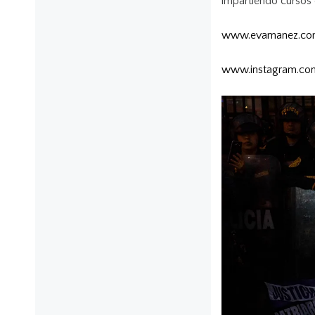
impartiendo cursos
www.evamanez.c
www.instagram.co