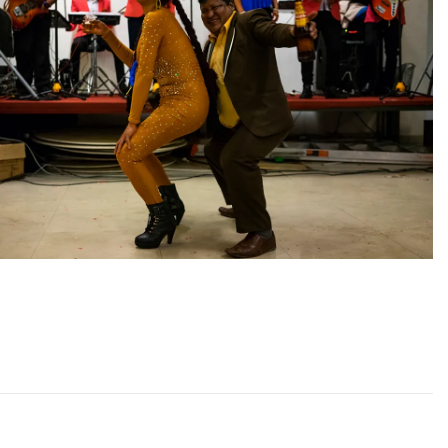
AFÍA
NTAL
,
RIODISMO
,