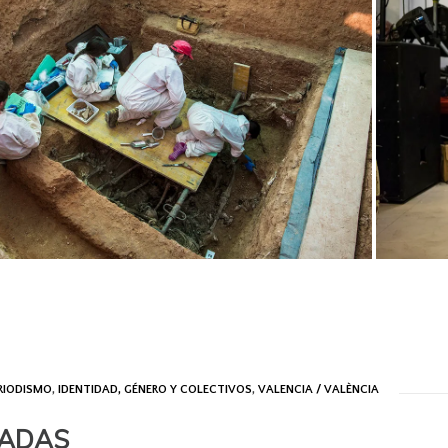
RIODISMO
,
IDENTIDAD, GÉNERO Y COLECTIVOS
,
VALENCIA / VALÈNCIA
FOTOGR
DOCUME
NADAS
FOTOPE