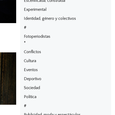
Escenificada, construida
Experimental
Identidad, género y colectivos
#
Fotoperiodistas
*
Conflictos
Cultura
Eventos
Deportivo
Sociedad
Política
#
Publicidad, moda y espectáculos