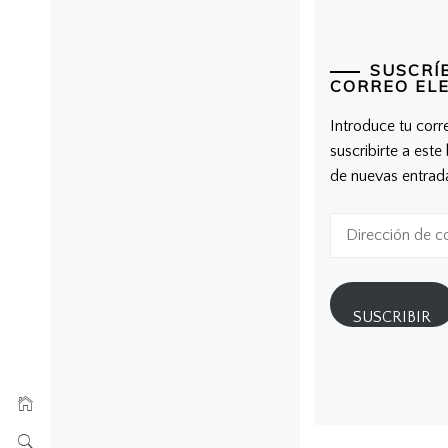
SUSCRÍ
CORREO EL
Introduce tu corr
suscribirte a este
de nuevas entrad
Dirección
de
correo
electrónico
SUSCRIBIR