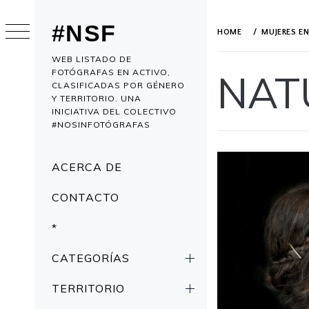
Skip
to
#NSF
HOME
MUJERES E
content
WEB LISTADO DE
FOTÓGRAFAS EN ACTIVO,
NAT
CLASIFICADAS POR GÉNERO
Y TERRITORIO. UNA
INICIATIVA DEL COLECTIVO
#NOSINFOTÓGRAFAS
Primary
ACERCA DE
Menu
CONTACTO
*
CATEGORÍAS
TERRITORIO