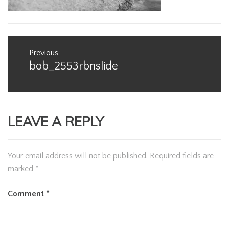
Post
Previous
navigation
bob_2553rbnslide
Previous
post:
LEAVE A REPLY
Your email address will not be published.
Required fields are
marked
*
Comment
*