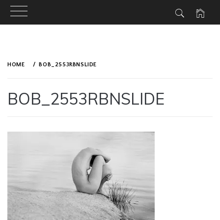
Skip
to
HOME
BOB_2553RBNSLIDE
content
BOB_2553RBNSLIDE
PUBLISHED
BY
ON
ADMIN
APRIL
5,
2019