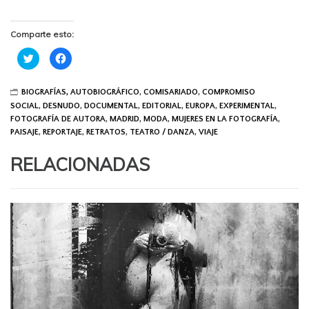
Comparte esto:
C
C
l
l
i
i
c
c
k
k
BIOGRAFÍAS, AUTOBIOGRÁFICO
,
COMISARIADO
,
COMPROMISO
t
t
o
o
SOCIAL
,
DESNUDO
,
DOCUMENTAL
,
EDITORIAL
,
EUROPA
,
EXPERIMENTAL
,
AR
s
s
FOTOGRAFÍA DE AUTORA
,
MADRID
,
MODA
,
MUJERES EN LA FOTOGRAFÍA
,
FO
h
h
a
a
PAISAJE
,
REPORTAJE
,
RETRATOS
,
TEATRO / DANZA
,
VIAJE
DE
r
r
A
e
e
o
o
RELACIONADAS
n
n
T
F
w
a
i
c
t
e
t
b
e
o
r
o
(
k
O
(
p
O
e
p
n
e
s
n
i
s
n
i
n
n
e
n