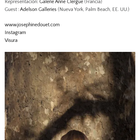
Representación:
Galerie Anne Clergue
(Francia)
Guest :
Adelson Galleries
(Nueva York, Palm Beach, EE. UU.)
www.josephinedouet.com
Instagram
Visura