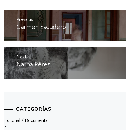
Post
Previous
navigation
Carmen Escudero
Previous
post:
Next
Naroa Pérez
Next
post:
CATEGORÍAS
Editorial / Documental
*