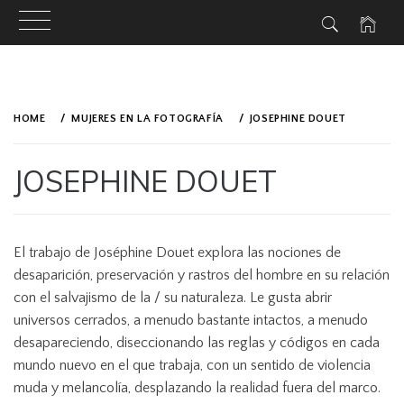
Skip
to
HOME
MUJERES EN LA FOTOGRAFÍA
JOSEPHINE DOUET
content
JOSEPHINE DOUET
PUBLISHED
BY
ON
JDOUET
El trabajo de Joséphine Douet explora las nociones de
MAY
desaparición, preservación y rastros del hombre en su relación
24,
2019
con el salvajismo de la / su naturaleza. Le gusta abrir
universos cerrados, a menudo bastante intactos, a menudo
desapareciendo, diseccionando las reglas y códigos en cada
mundo nuevo en el que trabaja, con un sentido de violencia
muda y melancolía, desplazando la realidad fuera del marco.