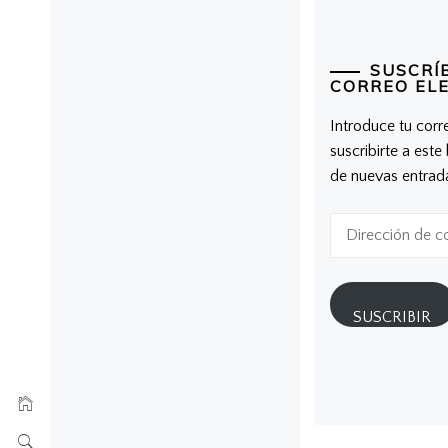
SUSCRÍ
CORREO EL
Introduce tu corr
suscribirte a este
de nuevas entrad
Dirección
de
correo
electrónico
SUSCRIBIR