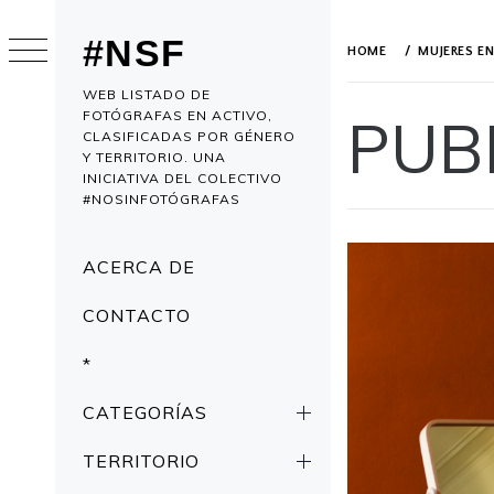
Skip
to
#NSF
HOME
MUJERES E
content
WEB LISTADO DE
FOTÓGRAFAS EN ACTIVO,
PUB
CLASIFICADAS POR GÉNERO
Y TERRITORIO. UNA
INICIATIVA DEL COLECTIVO
#NOSINFOTÓGRAFAS
Primary
ACERCA DE
Menu
CONTACTO
*
CATEGORÍAS
TERRITORIO