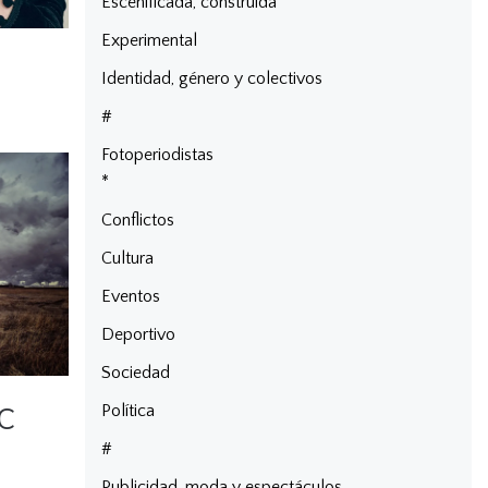
Escenificada, construida
Experimental
Identidad, género y colectivos
#
Fotoperiodistas
*
Conflictos
Cultura
Eventos
Deportivo
Sociedad
C
Política
#
Publicidad, moda y espectáculos