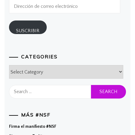
Dirección
de
correo
electrónico
SUSCRIBIR
CATEGORIES
Categories
Search
for:
MÁS #NSF
Firma el manifiesto #NSF