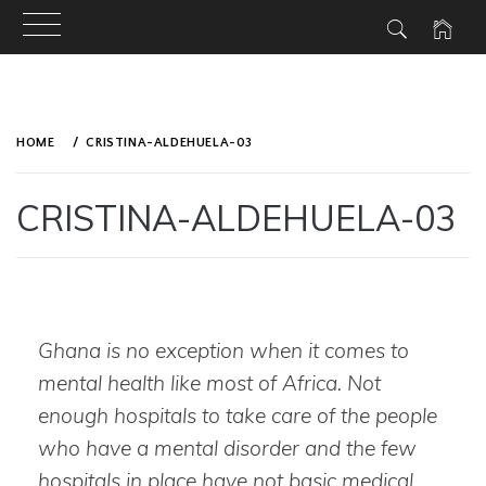
Skip
to
HOME
CRISTINA-ALDEHUELA-03
content
CRISTINA-ALDEHUELA-03
PUBLISHED
BY
ON
ADMIN
APRIL
5,
Ghana is no exception when it comes to
2019
mental health like most of Africa. Not
enough hospitals to take care of the people
who have a mental disorder and the few
hospitals in place have not basic medical