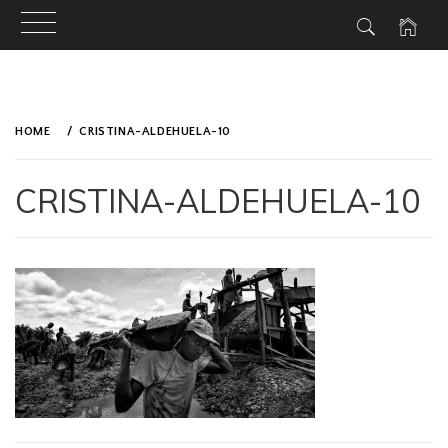
Skip
to
HOME
CRISTINA-ALDEHUELA-10
content
CRISTINA-ALDEHUELA-10
PUBLISHED
BY
ON
ADMIN
APRIL
5,
2019