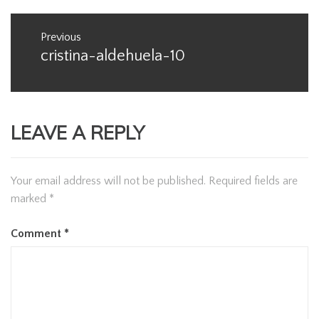
Post
Previous
navigation
cristina-aldehuela-10
Previous
post:
LEAVE A REPLY
Your email address will not be published.
Required fields are
marked
*
Comment
*