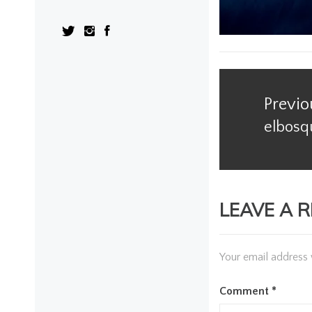
Post
navigation
Previo
elbosq
Previo
post:
LEAVE A R
Your email address 
Comment
*