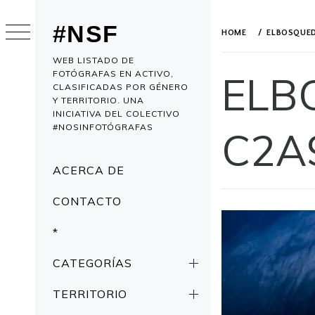
Skip
to
#NSF
HOME
ELBOSQUE
content
WEB LISTADO DE
FOTÓGRAFAS EN ACTIVO,
ELB
CLASIFICADAS POR GÉNERO
Y TERRITORIO. UNA
INICIATIVA DEL COLECTIVO
#NOSINFOTÓGRAFAS
C2A
Primary
ACERCA DE
Menu
PUBLISHED
BY
CONTACTO
ON
ADMIN
APRIL
*
5,
2019
CATEGORÍAS
TERRITORIO