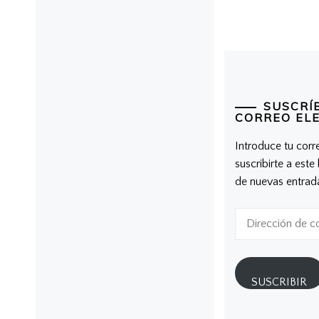
SUSCRÍ
CORREO EL
Introduce tu corr
suscribirte a este
de nuevas entrad
Dirección
de
correo
electrónico
SUSCRIBIR