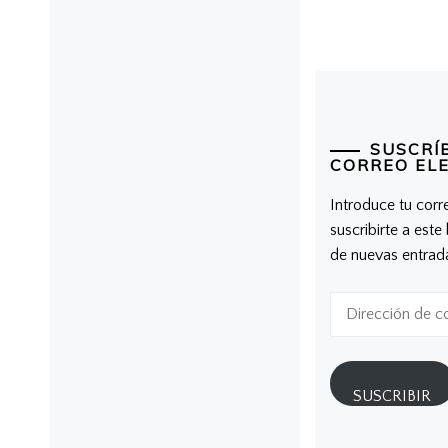
SUSCRÍ
CORREO EL
Introduce tu corr
suscribirte a este
de nuevas entrad
Dirección
de
correo
electrónico
SUSCRIBIR