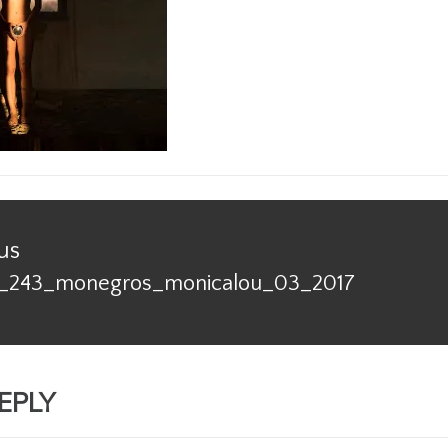
us
_243_monegros_monicalou_03_2017
us
EPLY