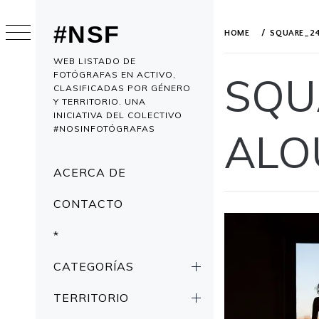
Skip
to
#NSF
HOME
SQUARE_2
content
WEB LISTADO DE
FOTÓGRAFAS EN ACTIVO,
SQU
CLASIFICADAS POR GÉNERO
Y TERRITORIO. UNA
INICIATIVA DEL COLECTIVO
#NOSINFOTÓGRAFAS
ALO
Primary
ACERCA DE
Menu
PUBLISHED
BY
CONTACTO
ON
ADMIN
APRIL
*
5,
2019
CATEGORÍAS
TERRITORIO