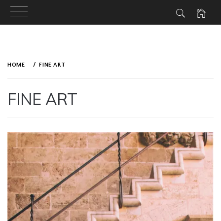
Skip
to
HOME
FINE ART
content
FINE ART