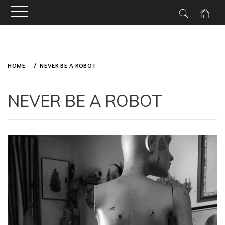
Skip
to
HOME
NEVER BE A ROBOT
content
NEVER BE A ROBOT