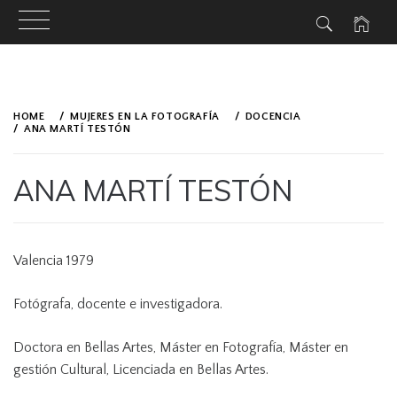
Skip
to
HOME
MUJERES EN LA FOTOGRAFÍA
DOCENCIA
content
ANA MARTÍ TESTÓN
ANA MARTÍ TESTÓN
PUBLISHED
BY
ON
ANMARTES
Valencia 1979
MAY
27,
2019
Fotógrafa, docente e investigadora.
Doctora en Bellas Artes, Máster en Fotografía, Máster en
gestión Cultural, Licenciada en Bellas Artes.