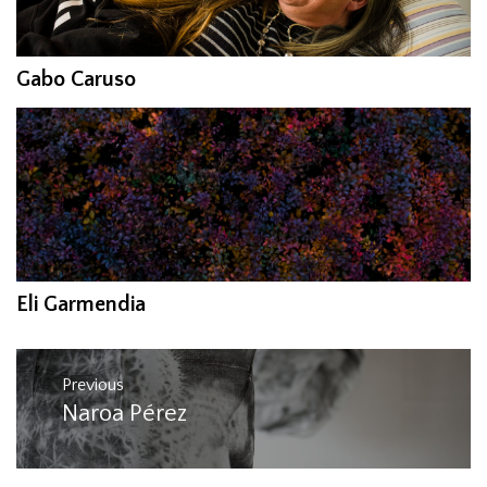
Gabo Caruso
Eli Garmendia
Post
Previous
navigation
Naroa Pérez
Previous
post: