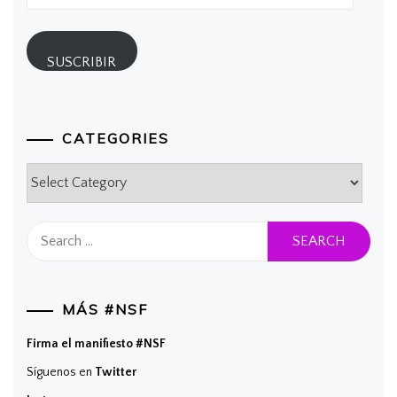
de
correo
electrónico
SUSCRIBIR
CATEGORIES
Categories
Search
for:
MÁS #NSF
Firma el manifiesto #NSF
Síguenos en
Twitter