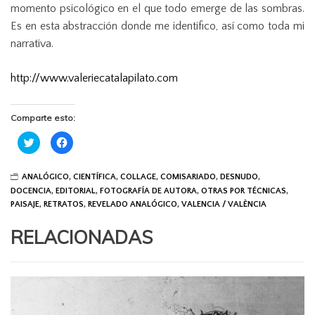
momento psicológico en el que todo emerge de las sombras.
Es en esta abstracción donde me identifico, así como toda mi
narrativa.
http://www.valeriecatalapilato.com
Comparte esto:
C
C
l
l
i
i
c
c
k
k
ANALÓGICO
,
CIENTÍFICA
,
COLLAGE
,
COMISARIADO
,
DESNUDO
,
t
t
o
o
DOCENCIA
,
EDITORIAL
,
FOTOGRAFÍA DE AUTORA
,
OTRAS POR TÉCNICAS
,
s
s
PAISAJE
,
RETRATOS
,
REVELADO ANALÓGICO
,
VALENCIA / VALÈNCIA
h
h
a
a
r
r
RELACIONADAS
e
e
o
o
n
n
T
F
w
a
i
c
t
e
t
b
e
o
r
o