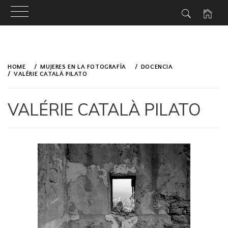
Skip
to
HOME
MUJERES EN LA FOTOGRAFÍA
DOCENCIA
content
VALÉRIE CATALÀ PILATO
VALÉRIE CATALÀ PILATO
PUBLISHED
BY
ON
VALÉRIE
MARCH
PILATO
2,
2019