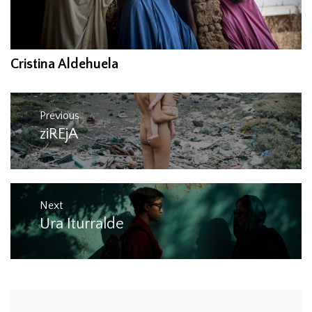
Cristina Aldehuela
Post
Previous
navigation
ziREjA
Previous
post:
Next
Ura Iturralde
Next
post: